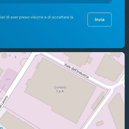
ari di aver preso visione e di accettare la