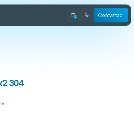
Contattaci
0
x2 304
llo