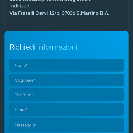
Indirizzo
Via Fratelli Cervi 12/b, 37036 S.Martino B.A.
Richiedi informazioni!
Si
prega
di