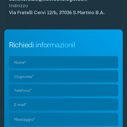
Indirizzo
Via Fratelli Cervi 12/b, 37036 S.Martino B.A.
Richiedi informazioni!
Si
prega
di