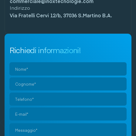
commerciale@inoxtecnologie.com
Indirizzo
Via Fratelli Cervi 12/b, 37036 S.Martino B.A.
Richiedi informazioni!
Si
prega
di