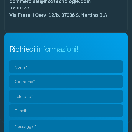
commerciale@inoxtecnologie.com
Indirizzo
Via Fratelli Cervi 12/b, 37036 S.Martino B.A.
Richiedi informazioni!
Si
prega
di