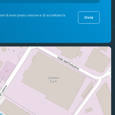
ari di aver preso visione e di accettare la