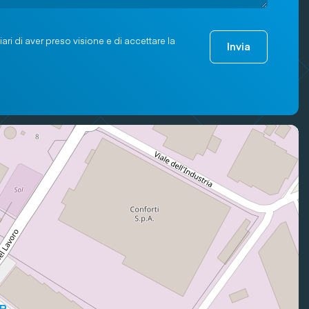
ari di aver preso visione e di accettare la