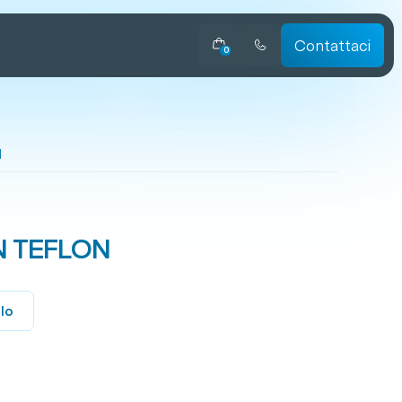
Contattaci
0
N
IN TEFLON
llo