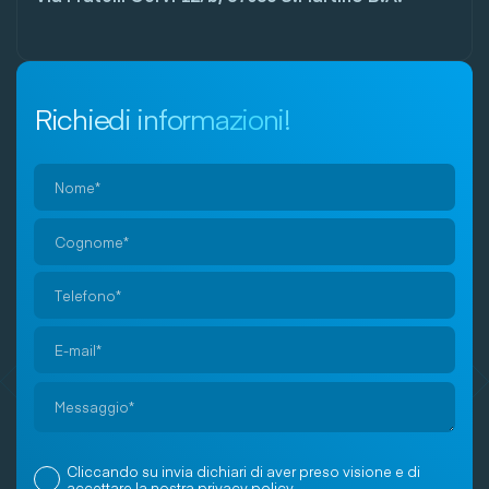
Richiedi informazioni!
Si
prega
di
lasciare
vuoto
Cliccando su invia dichiari di aver preso visione e di
questo
accettare la nostra
privacy policy