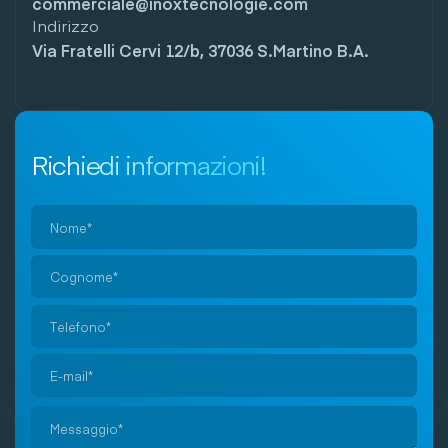
commerciale@inoxtecnologie.com
Indirizzo
Via Fratelli Cervi 12/b, 37036 S.Martino B.A.
Richiedi informazioni!
Si
prega
di