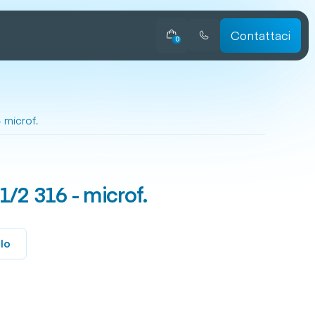
Contattaci
0
 microf.
1/2 316 - microf.
llo