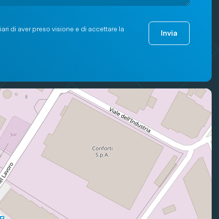
ari di aver preso visione e di accettare la