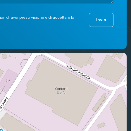
ari di aver preso visione e di accettare la