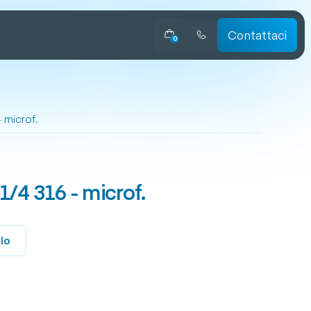
Contattaci
0
 microf.
1/4 316 - microf.
llo