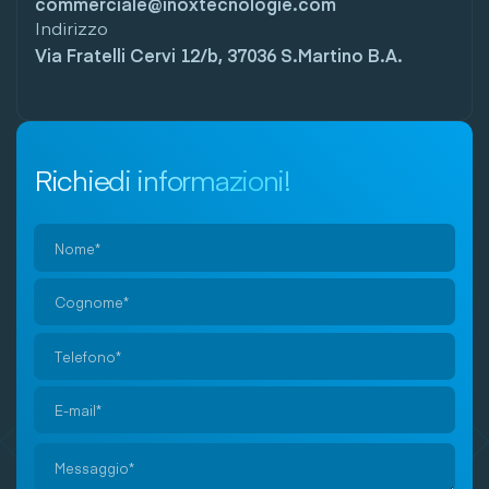
commerciale@inoxtecnologie.com
Indirizzo
Via Fratelli Cervi 12/b, 37036 S.Martino B.A.
Richiedi informazioni!
Si
prega
di