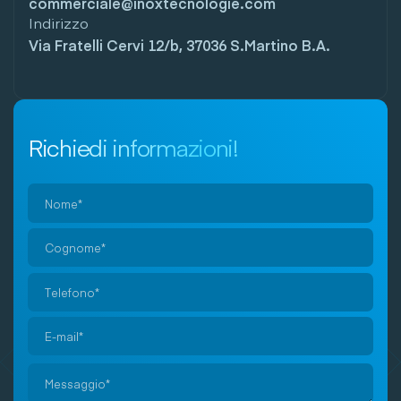
commerciale@inoxtecnologie.com
Indirizzo
Via Fratelli Cervi 12/b, 37036 S.Martino B.A.
Richiedi informazioni!
Si
prega
di