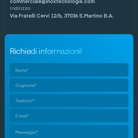
commerciale@inoxtecnologie.com
Indirizzo
Via Fratelli Cervi 12/b, 37036 S.Martino B.A.
Richiedi informazioni!
Si
prega
di