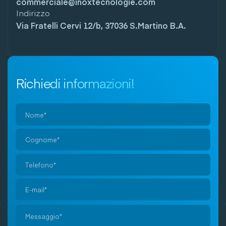
commerciale@inoxtecnologie.com
Indirizzo
Via Fratelli Cervi 12/b, 37036 S.Martino B.A.
Richiedi informazioni!
Si
prega
di