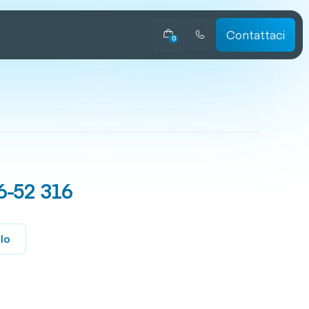
Contattaci
0
6-52 316
llo