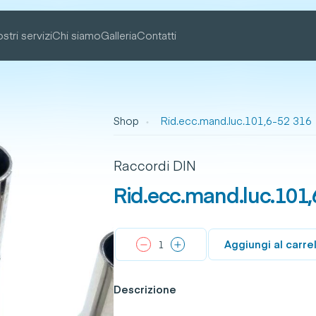
ostri servizi
Chi siamo
Galleria
Contatti
Shop
Rid.ecc.mand.luc.101,6-52 316
Raccordi DIN
Rid.ecc.mand.luc.101,
Aggiungi al carre
Descrizione