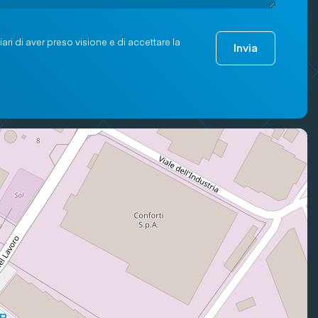
ari di aver preso visione e di accettare la