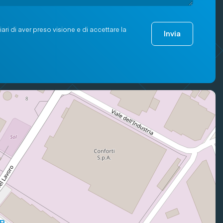
ari di aver preso visione e di accettare la