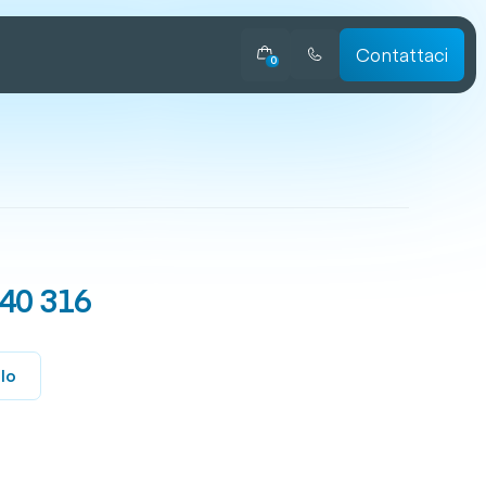
Contattaci
0
-40 316
llo