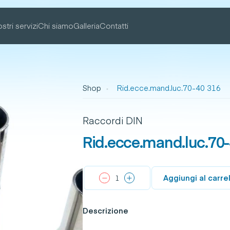
ostri servizi
Chi siamo
Galleria
Contatti
Shop
Rid.ecce.mand.luc.70-40 316
Raccordi DIN
Rid.ecce.mand.luc.70
Aggiungi al carre
Descrizione