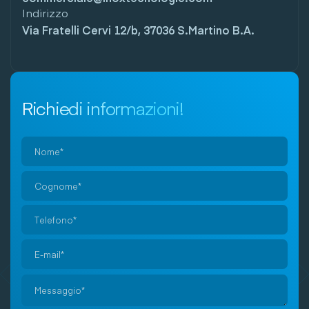
Indirizzo
Via Fratelli Cervi 12/b, 37036 S.Martino B.A.
Richiedi informazioni!
Si
prega
di