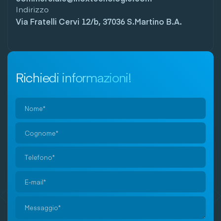
Indirizzo
Via Fratelli Cervi 12/b, 37036 S.Martino B.A.
Richiedi informazioni!
Si
prega
di