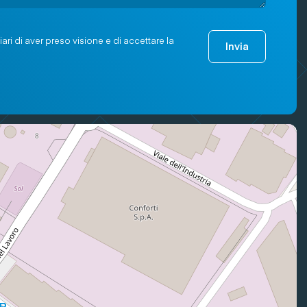
ari di aver preso visione e di accettare la