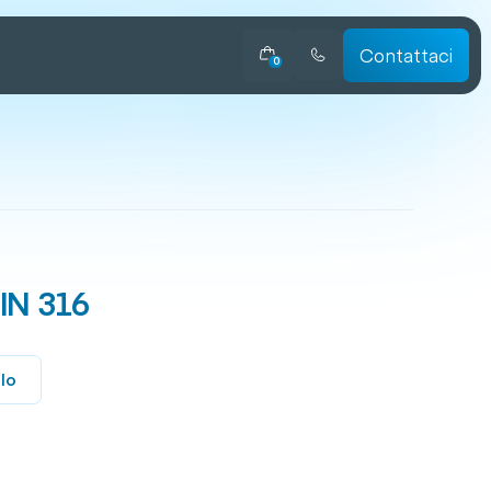
Contattaci
0
IN 316
llo