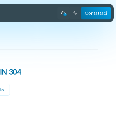
Contattaci
0
IN 304
llo