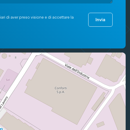
ari di aver preso visione e di accettare la