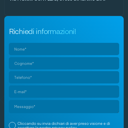
Richiedi informazioni!
Si
prega
di
lasciare
vuoto
Cliccando su invia dichiari di aver preso visione e di
questo
accettare la nostra
privacy policy