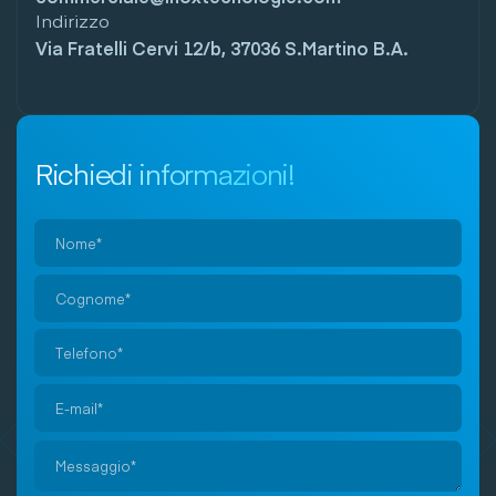
Indirizzo
Via Fratelli Cervi 12/b, 37036 S.Martino B.A.
Richiedi informazioni!
Si
prega
di