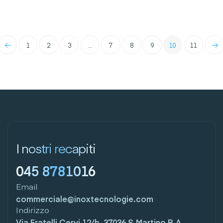
←
→
1
2
3
…
7
8
9
10
11
I nostri recapiti
045 8781016
Email
commerciale@inoxtecnologie.com
Indirizzo
Via Fratelli Cervi 12/b, 37036 S.Martino B.A.