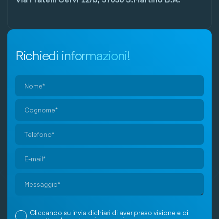
Richiedi informazioni!
Si
prega
di
lasciare
vuoto
Cliccando su invia dichiari di aver preso visione e di
questo