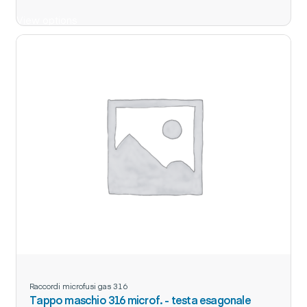
View options
Raccordi microfusi gas 316
Tappo maschio 316 microf. - testa esagonale