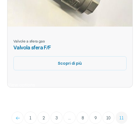
Valvole a sfera gas
Valvola sfera F/F
Scopri di più
View options
←
1
2
3
…
8
9
10
11