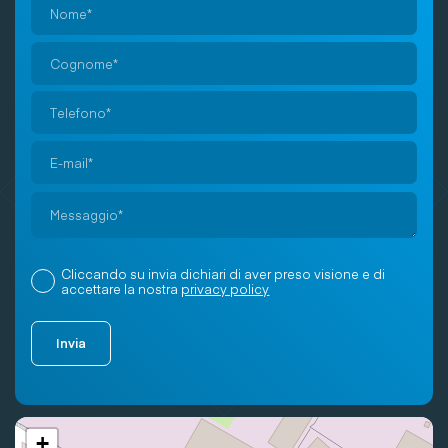
Si
prega
di
lasciare
vuoto
Cliccando su invia dichiari di aver preso visione e di
questo
accettare la nostra
privacy policy
campo.
+