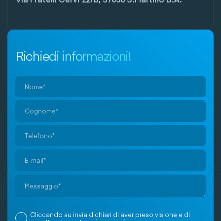
Richiedi informazioni!
Si
prega
di
lasciare
vuoto
Cliccando su invia dichiari di aver preso visione e di
questo