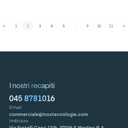
←
→
1
2
3
4
5
…
9
10
11
I nostri recapiti
045 8781016
Email
commerciale@inoxtecnologie.com
Indirizzo
Via Fratelli Cervi 12/b, 37036 S.Martino B.A.